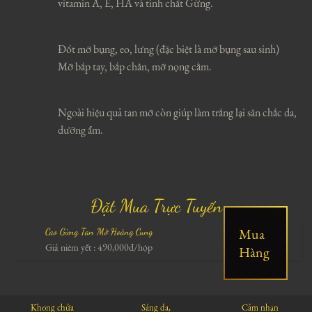
vitamin A, E, HA và tinh chất Gừng.
Đốt mỡ bụng, eo, lưng (đặc biệt là mỡ bụng sau sinh)
Mỡ bắp tay, bắp chân, mỡ nọng cằm.
Ngoài hiệu quả tan mỡ còn giúp làm trắng lại săn chắc da,
dưỡng ẩm.
Đặt Mua Trực Tuyến
Mua
Cao Gừng Tan Mỡ Hoàng Cung
Giá niêm yết : 490,000đ/hộp
Hàng
Không chứa
Sáng da,
Cảm nhận