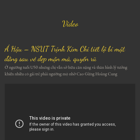
Video
Á Hậu – NSUT Trịnh Kim Chi tiết lộ bí mật
đằng sau vẻ đẹp mặn mà, quyến rũ
Ở ngưỡng tuổi U50 nhưng chị vẫn sở hữu cân nặng và thân hình lý tưởng
khiến nhiều cô gái trẻ phải ngưỡng mộ nhờ Cao Gừng Hoàng Cung