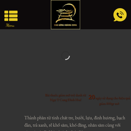
Skip
to
content
Menu
Bài thuốc giảm mỡ trứ danh từ
20
ngày sử dụng cho hiệu quả
Ngự Y Cung Đình Huế
giảm 800gr mỡ
Thành phần từ tinh chất tre, bưởi, lựu, đinh hương, bạch
đàn, trà xanh, rễ khổ sâm, khố đằng, nhân sâm cùng với