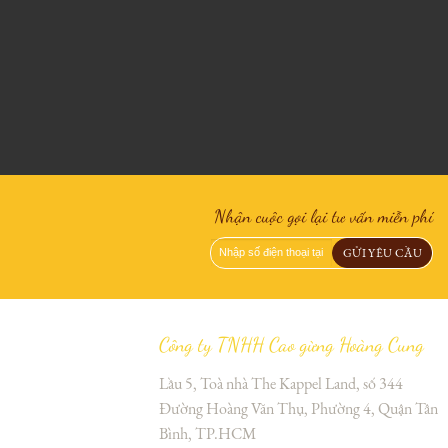
Απολαύστε την ευχαρίστηση του παιχνιδιού οποιαδήποτε στιγμή από το
smartphone ή το tablet σας, με το
superbet casino
να προσφέρει μια μοναδική
Nhận cuộc gọi lại tư vấn miễn phí
εμπειρία καζίνο παντού.
Công ty TNHH Cao gừng Hoàng Cung
Lầu 5, Toà nhà The Kappel Land, số 344
Đường Hoàng Văn Thụ, Phường 4, Quận Tân
Bình, TP.HCM