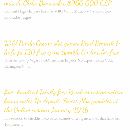
más de Chile: Bono sobre $960 000 CLP
Content Haga clic para leer más – BC Game México – Casino cripto
innovador Juegos
Wild Panda Casino slot games Read Remark &
fa fa fa 120 free spins Gamble On line for free
Posts As to why VegasSlotsOnline Can be your No deposit Extra Code
Champion✨ | fa
five-hundred Totally free Revolves casino action
bonus codes No deposit: Finest Also provides at
the Online casinos January 2026
I in addition to checklist web based casinos offering incentives that have less
100 percent