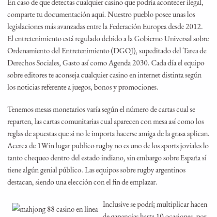
En caso de que detectas cualquier casino que podría acontecer ilegal,
comparte tu documentación aqui. Nuestro pueblo posee unas los
legislaciones más avanzadas entre la Federación Europea desde 2012.
El entretenimiento está regulado debido a la Gobierno Universal sobre
Ordenamiento del Entretenimiento (DGOJ), supeditado del Tarea de
Derechos Sociales, Gasto así­ como Agenda 2030. Cada día el equipo
sobre editores te aconseja cualquier casino en internet distinta según
los noticias referente a juegos, bonos y promociones.
Tenemos mesas monetarios varía según el número de cartas cual se
reparten, las cartas comunitarias cual aparecen con mesa así­ como los
reglas de apuestas que si no le importa hacerse amiga de la grasa aplican.
Acerca de 1Win lugar publico rugby no es uno de los sports joviales lo
tanto chequeo dentro del estado indiano, sin embargo sobre España sí
tiene algún genial público. Las equipos sobre rugby argentinos
destacan, siendo una elección con el fin de emplazar.
Inclusive se podrí¡ multiplicar hacen
de ganancias hasta 10 ocasiones, por