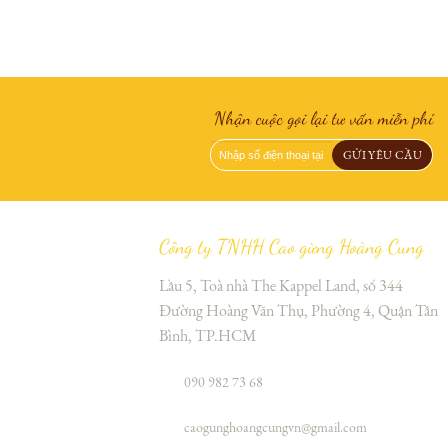
Nhận cuộc gọi lại tư vấn miễn phí
Công ty TNHH Cao gừng Hoàng Cung
Lầu 5, Toà nhà The Kappel Land, số 344
Đường Hoàng Văn Thụ, Phường 4, Quận Tân
Bình, TP.HCM
090 982 73 68
caogunghoangcungvn@gmail.com