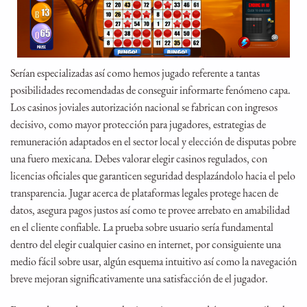
Serían especializadas así­ como hemos jugado referente a tantas
posibilidades recomendadas de conseguir informarte fenómeno capa.
Los casinos joviales autorización nacional se fabrican con ingresos
decisivo, como mayor protección para jugadores, estrategias de
remuneración adaptados en el sector local y elección de disputas pobre
una fuero mexicana. Debes valorar elegir casinos regulados, con
licencias oficiales que garanticen seguridad desplazándolo hacia el pelo
transparencia. Jugar acerca de plataformas legales protege hacen de
datos, asegura pagos justos así­ como te provee arrebato en amabilidad
en el cliente confiable. La prueba sobre usuario serí­a fundamental
dentro del elegir cualquier casino en internet, por consiguiente una
medio fácil sobre usar, algún esquema intuitivo así­ como la navegación
breve mejoran significativamente una satisfacción de el jugador.