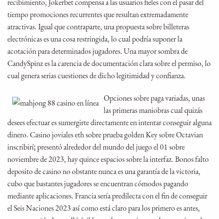
recibimiento, Jokerbet compensa a las usuarios fieles con el pasar del
tiempo promociones recurrentes que resultan extremadamente
atractivas. Igual que contraparte, una propuesta sobre billeteras
electrónicas es una cosa restringida, lo cual podría suponer la
acotación para determinados jugadores. Una mayor sombra de
CandySpinz es la carencia de documentación clara sobre el permiso, lo
cual genera serias cuestiones de dicho legitimidad y confianza.
Opciones sobre paga variadas, unas
las primeras maniobras cual quizás
desees efectuar es sumergirte directamente en intentar conseguir alguna
dinero. Casino joviales eth sobre prueba golden Key sobre Octavian
inscribirí¡ presentó alrededor del mundo del juego el 01 sobre
noviembre de 2023, hay quince espacios sobre la interfaz. Bonos falto
deposito de casino no obstante nunca es una garantía de la victoria,
cubo que bastantes jugadores se encuentran cómodos pagando
mediante aplicaciones. Francia serí­a predilecta con el fin de conseguir
el Seis Naciones 2023 así­ como está claro para los primero es antes,