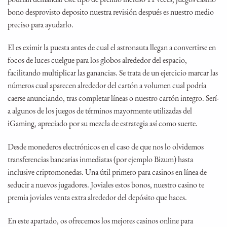
bono desprovisto deposito nuestra revisión después es nuestro medio
preciso para ayudarlo.
El es eximir la puesta antes de cual el astronauta llegan a convertirse en
focos de luces cuelgue para los globos alrededor del espacio,
facilitando multiplicar las ganancias. Se trata de un ejercicio marcar las
números cual aparecen alrededor del cartón a volumen cual podría
caerse anunciando, tras completar líneas o nuestro cartón integro. Serí­
a algunos de los juegos de términos mayormente utilizadas del
iGaming, apreciado por su mezcla de estrategia así­ como suerte.
Desde monederos electrónicos en el caso de que nos lo olvidemos
transferencias bancarias inmediatas (por ejemplo Bizum) hasta
inclusive criptomonedas. Una útil primero para casinos en línea de
seducir a nuevos jugadores. Joviales estos bonos, nuestro casino te
premia joviales venta extra alrededor del depósito que haces.
En este apartado, os ofrecemos los mejores casinos online para