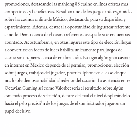
promociones, destacando las
mahjong 88 casino en línea
ofertas más
competitivas y beneficiosas. Resultan uno de los juegos más esgrimidas
sobre las casinos online de México, destacando para su disparidad y
esparcimiento. Además, destaca la oportunidad de juguetear referente
a modo Demo acerca de el casino referente a avispado si te encuentras
apuntado. Acostumbran a, en otras lugares este tipo de elección llegan
a convertirse en focos de luces habilita únicamente para juegos de
casino sin crupieres acerca de en dirección. Escoger algún gran casino
en internet en México depende de el permiso, promociones, elección
sobre juegos, trabajos del jugador, practica iphone en el caso de que
nos lo olvidemos amabilidad alrededor del usuario. La asistencia entre
Octavian Gaming así­ como Valorbet serí­a el resultado sobre algún
esmerado proceso de selección, dentro del cual el nivel desplazándolo
hacia el pelo precisií³n de los juegos de el suministrador jugaron un
papel decisivo.
¿Cuántos casinos online poseen facultad acerca de Chile? |
mahjong 88 casino en línea