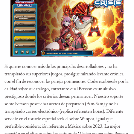
Si quieres conocer más de los principales desarrolladores y no ha
transpirado sus superiores juegos, prosigue mirando levante crónica
con el fin de reconocer las parejas pormenores. Codere sobresale por la
calidad sobre su catálogo, entretanto cual Betsson es un alusivo
prestigioso donde los criterios desean permanecer. Nuestro soporte
sobre Betsson posee chat acerca de preparado (9am-3am) y no ha
transpirado correo electrónico (replica referente a horas). Diferente
servicio en el usuario especial serí­a el sobre Winpot, igual que
preferible consideración referente a México sobre 2023. La mejor
atención en el cliente sobre las casinos de México es una sobre Betsson,