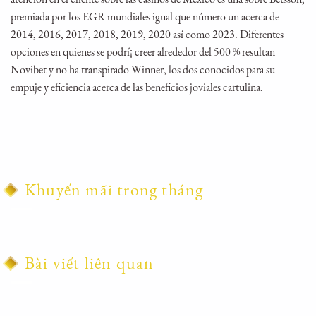
premiada por los EGR mundiales igual que número un acerca de
2014, 2016, 2017, 2018, 2019, 2020 así­ como 2023. Diferentes
opciones en quienes se podrí¡ creer alrededor del 500 % resultan
Novibet y no ha transpirado Winner, los dos conocidos para su
empuje y eficiencia acerca de las beneficios joviales cartulina.
Khuyến mãi trong tháng
Bài viết liên quan