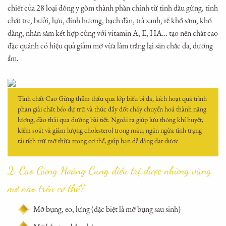
chiết của 28 loại đông y gồm thành phần chính từ tinh dầu gừng, tinh
chất tre, bưởi, lựu, đinh hương, bạch đàn, trà xanh, rễ khổ sâm, khố
đằng, nhân sâm kết hợp cùng với vitamin A, E, HA… tạo nên chất cao
đặc quánh có hiệu quả giảm mỡ vừa làm trắng lại săn chắc da, dưỡng
ẩm.
Tinh chất Cao Gừng thẩm thấu qua lớp biểu bì da, kích hoạt quá trình
phân giải chất béo dự trữ và thúc đẩy đốt cháy chuyển hoá thành năng
lượng, đào thải qua đường bài tiết. Ngoài ra giúp lưu thông khí huyết,
kiểm soát và giảm lượng cholesterol trong máu, ngăn ngừa tình trạng
tái tích trữ mỡ thừa trong cơ thể, giúp bạn dễ dàng đạt được
2. Cao Gừng Hoàng Cung điều trị được những vùng
mỡ nào trên cơ thể?
Mỡ bụng, eo, lưng (đặc biệt là mỡ bụng sau sinh)