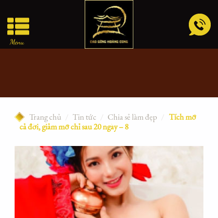
Skip
to
content
Menu
Trang chủ
/
Tin tức
/
Chia sẻ làm đẹp
/
Tích mỡ
cả đời, giảm mỡ chỉ sau 20 ngày – 8