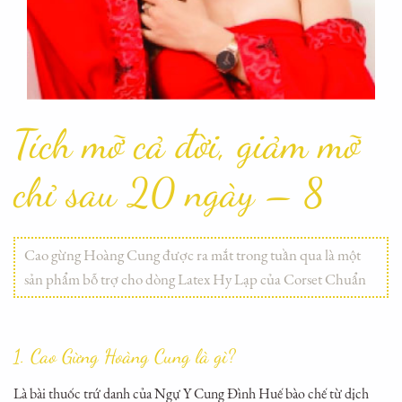
Tích mỡ cả đời, giảm mỡ
chỉ sau 20 ngày – 8
Cao gừng Hoàng Cung được ra mắt trong tuần qua là một
sản phẩm bỗ trợ cho dòng Latex Hy Lạp của Corset Chuẩn
1. Cao Gừng Hoàng Cung là gì?
Là bài thuốc trứ danh của Ngự Y Cung Đình Huế bào chế từ dịch