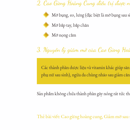
2. Cao Gừng Hoàng Cung điều trị được n
Mỡ bụng, eo, lưng (đặc biệt là mỡ bụng sau s
Mỡ bắp tay, bắp chân
Mỡ nọng cằm
3. Nguyên lý giảm mỡ của Cao Gừng Ho
Các thành phần dược liệu và vitamin khác giúp săn 
phụ nữ sau sinh), ngừa da chùng nhão sau giảm cân
Sản phẩm không chứa thành phần gây nóng rát tức thờ
Thẻ bài viết:
Cao gừng hoàng cung
,
Giảm mỡ sau 