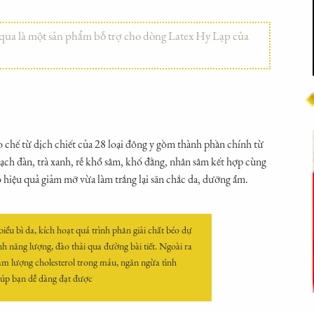
ua là một sản phẩm bỗ trợ cho dòng Latex Hy Lạp của
chế từ dịch chiết của 28 loại đông y gồm thành phần chính từ
bạch đàn, trà xanh, rễ khổ sâm, khố đằng, nhân sâm kết hợp cùng
 hiệu quả giảm mỡ vừa làm trắng lại săn chắc da, dưỡng ẩm.
ểu bì da, kích hoạt quá trình phân giải chất béo dự
h năng lượng, đào thải qua đường bài tiết. Ngoài ra
iảm lượng cholesterol trong máu, ngăn ngừa tình
giúp bạn dễ dàng đạt được