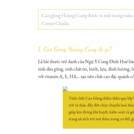
Cao gừng Hoàng Cung được ra mắt trong tuần q
Corset Chuẩn
1. Cao Gừng Hoàng Cung là gì?
Là bài thuốc trứ danh của Ngự Y Cung Đình Huế bào 
tinh dầu gừng, tinh chất tre, bưởi, lựu, đinh hương, 
với vitamin A, E, HA… tạo nên chất cao đặc quánh có
Tinh chất Cao Gừng thẩm thấu qua lớp bi
trữ và thúc đẩy đốt cháy chuyển hoá thàn
giúp lưu thông khí huyết, kiểm soát và g
trạng tái tích trữ mỡ thừa trong cơ thể, 