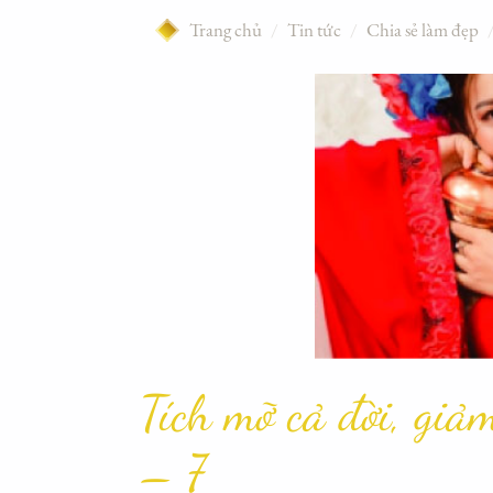
Trang chủ
/
Tin tức
/
Chia sẻ làm đẹp
Tích mỡ cả đời, gi
– 7