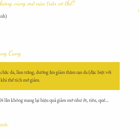
hững vùng mỡ nào trên cơ thể?
inh)
àng Cung
chắc da, làm trắng, dưỡng ẩm giảm thâm rạn da (đặc biệt với
 khi thể tích mỡ giảm.
i lẫn không mang lại hiệu quả giảm mỡ như ớt, tiêu, quế…
sinh
.