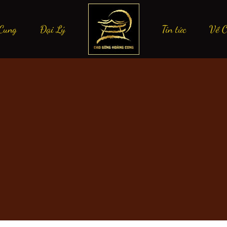
Cung
Đại Lý
Tin tức
Về C