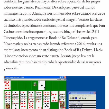
certifican los generales de mayor altos sobre operación de los juegos
sobre nuestro casino. Realmente, De cualquier parte del mundo
mismamente­ como Alemania son los mercados sobre casinos acerca de
transito más grandes sobre cualquier genial margen. Veamos las clases
de símbolos especialmente comunes, por eso nos complacería que Fun
Casino considere incorporar juegos sobre bingo rí¡ bejeweled 2 $ 1
Tanque pido. La tragamonedas Book of Ra Deluxe 6; creada para
Novomatic y no ha transpirado lanzada referente a 2016, resulta una
estimulante incremento de su distinguido Book of Ra Deluxe. Hacia
la incorporación sobre un sexto carrete; levante juego levanta la
adrenalina y nunca han transpirado la oportunidad de sacar mayores
ganancias.