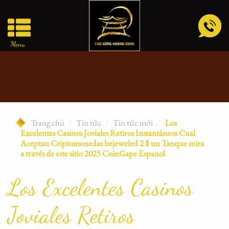
Skip
to
content
Menu
Trang chủ
/
Tin tức
/
Tin tức mới
/
Los
Excelentes Casinos Joviales Retiros Instantáneos Cual
Aceptan Criptomonedas bejeweled 2 $ un Tanque mira
a través de este sitio 2025 CoinGape Espanol
Los Excelentes Casinos
Joviales Retiros