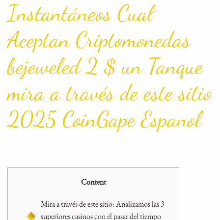
Instantáneos Cual
Aceptan Criptomonedas
bejeweled 2 $ un Tanque
mira a través de este sitio
2025 CoinGape Espanol
Content
Mira a través de este sitio: Analizamos las 3
superiores casinos con el pasar del tiempo