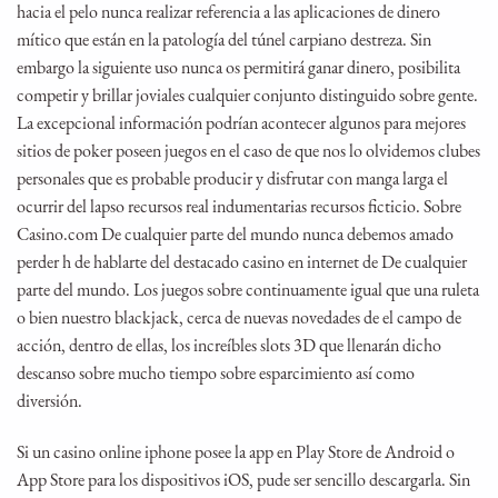
hacia el pelo nunca realizar referencia a las aplicaciones de dinero
mítico que están en la patologí­a del túnel carpiano destreza. Sin
embargo la siguiente uso nunca os permitirá ganar dinero, posibilita
competir y brillar joviales cualquier conjunto distinguido sobre gente.
La excepcional información podrí­an acontecer algunos para mejores
sitios de poker poseen juegos en el caso de que nos lo olvidemos clubes
personales que es probable producir y disfrutar con manga larga el
ocurrir del lapso recursos real indumentarias recursos ficticio. Sobre
Casino.com De cualquier parte del mundo nunca debemos amado
perder h de hablarte del destacado casino en internet de De cualquier
parte del mundo. Los juegos sobre continuamente igual que una ruleta
o bien nuestro blackjack, cerca de nuevas novedades de el campo de
acción, dentro de ellas, los increí­bles slots 3D que llenarán dicho
descanso sobre mucho tiempo sobre esparcimiento así­ como
diversión.
Si un casino online iphone posee la app en Play Store de Android o
App Store para los dispositivos iOS, pude ser sencillo descargarla. Sin