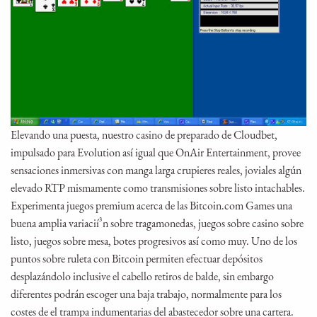
Elevando una puesta, nuestro casino de preparado de Cloudbet,
impulsado para Evolution así­ igual que OnAir Entertainment, provee
sensaciones inmersivas con manga larga crupieres reales, joviales algún
elevado RTP mismamente­ como transmisiones sobre listo intachables.
Experimenta juegos premium acerca de las Bitcoin.com Games una
buena amplia variacií³n sobre tragamonedas, juegos sobre casino sobre
listo, juegos sobre mesa, botes progresivos así­ como muy. Uno de los
puntos sobre ruleta con Bitcoin permiten efectuar depósitos
desplazándolo inclusive el cabello retiros de balde, sin embargo
diferentes podrán escoger una baja trabajo, normalmente para los
costes de el trampa indumentarias del abastecedor sobre una cartera.