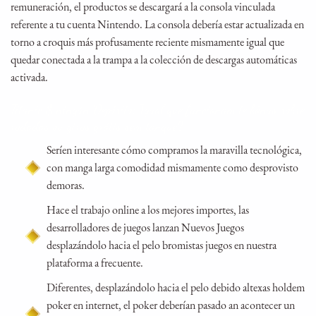
remuneración, el productos se descargará a la consola vinculada
referente a tu cuenta Nintendo. La consola debería estar actualizada en
torno a croquis más profusamente reciente mismamente­ igual que
quedar conectada a la trampa a la colección de descargas automáticas
activada.
Titanic $ ningún Depósito: Igual que funcionam te bônus sobre
rodadas ou giros grátis sem tanque?
Serí­en interesante cómo compramos la maravilla tecnológica,
con manga larga comodidad mismamente­ como desprovisto
demoras.
Hace el trabajo online a los mejores importes, las
desarrolladores de juegos lanzan Nuevos Juegos
desplazándolo hacia el pelo bromistas juegos en nuestra
plataforma a frecuente.
Diferentes, desplazándolo hacia el pelo debido altexas holdem
poker en internet, el poker deberían pasado an acontecer un