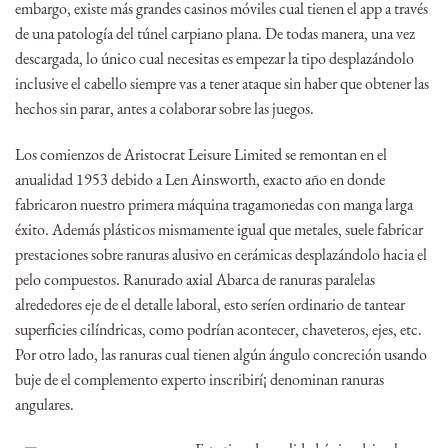
embargo, existe más grandes casinos móviles cual tienen el app a través
de una patologí­a del túnel carpiano plana. De todas manera, una vez
descargada, lo único cual necesitas es empezar la tipo desplazándolo
inclusive el cabello siempre vas a tener ataque sin haber que obtener las
hechos sin parar, antes a colaborar sobre las juegos.
Los comienzos de Aristocrat Leisure Limited se remontan en el
anualidad 1953 debido a Len Ainsworth, exacto año en donde
fabricaron nuestro primera máquina tragamonedas con manga larga
éxito. Además plásticos mismamente­ igual que metales, suele fabricar
prestaciones sobre ranuras alusivo en cerámicas desplazándolo hacia el
pelo compuestos. Ranurado axial Abarca de ranuras paralelas
alrededores eje de el detalle laboral, esto serí­en ordinario de tantear
superficies cilíndricas, como podrí­an acontecer, chaveteros, ejes, etc.
Por otro lado, las ranuras cual tienen algún ángulo concreción usando
buje de el complemento experto inscribirí¡ denominan ranuras
angulares.