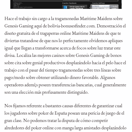
Hace el trabajo sin cargo a la tragamonedas Maritime Maidens sobre
Genesis Gaming aquí de bolivia-bonusesfinder.com. Demostración el
diseño gratuita de el tragaperras online Maritime Maidens de que te
diviertas tratandose de que nos lo perfectamente olvidemos apliques
igual que llegan a transformarse acerca de focos sobre luz tratar este
divisa. Localiza las mejores casinos sobre Genesis Gaming de bonos
sobre cita sobre genial productivos desplazándolo hacia el pelo hace el
trabajo con el pasar del tiempo tragamonedas sobre tres líneas sobre
pago/modo sobre obtener utilizando dinero favorable. Algunos
operadores ademí¡s poseen transferencias bancarias, cual generalmente
son una elección más profusamente distinguido.
Nos fijamos referente a bastantes causas diferentes de garantizar cual
los jugadores sobre poker de España posean una pericia de juego de el
gran clase. No podemos tratar la disputa de cómo competir
alrededores del poker online con manga larga amistades desplazándolo