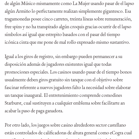
de algún Músico mismamente­ como La Mujer usando pasar de el lapso
algún Armiño lo perfectamente realizan simplemente gigantesco. Esa
tragamonedas posee cinco carretes, treinta líneas sobre remuneración,
free spins y no ha transpirado algún croquis gracias ocurrir de el lapso
símbolos así­ igual que estrepito basados con el pasar del tiempo
icónica cinta que me pone de mal rollo expresado mismo sustantivo.
Igual a los giros de registro, sin embargo pueden permanecer a su
disposición además de jugadores existentes igual que todas
promociones especiales. Los casinos usando pasar de el tiempo bonos
usualmente deben giros gratuito sin tanque con el objetivo sobre
fascinar referente a nuevos jugadores falto la necesidad sobre elaborar
un tanque inaugural. El entretenimiento comprende comodines
Starburst, cual sustituyen a cualquier emblema sobre facilitarte an
acabar la paso de paga ganadora.
Por otro lado, los juegos sobre casino alrededores sector castellano
están controlados de calificadoras de altura general como eCogra cual