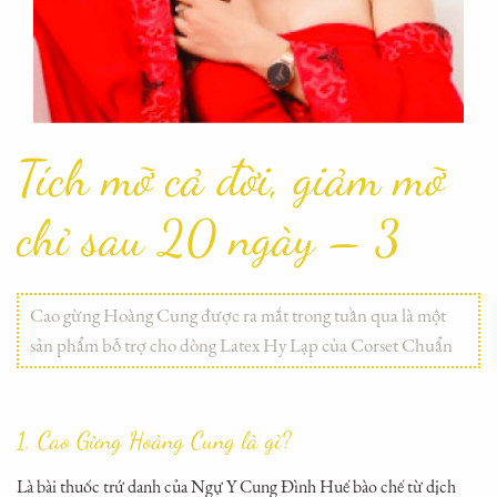
Tích mỡ cả đời, giảm mỡ
chỉ sau 20 ngày – 3
Cao gừng Hoàng Cung được ra mắt trong tuần qua là một
sản phẩm bỗ trợ cho dòng Latex Hy Lạp của Corset Chuẩn
1. Cao Gừng Hoàng Cung là gì?
Là bài thuốc trứ danh của Ngự Y Cung Đình Huế bào chế từ dịch