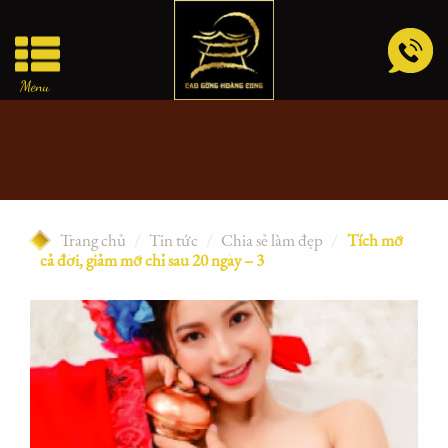
Skip
to
content
Menu
Trang chủ
/
Tin tức
/
Chia sẻ làm đẹp
/
Tích mỡ
cả đời, giảm mỡ chỉ sau 20 ngày – 3