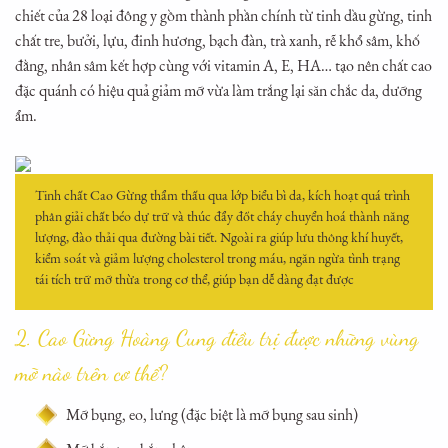
chiết của 28 loại đông y gồm thành phần chính từ tinh dầu gừng, tinh
chất tre, bưởi, lựu, đinh hương, bạch đàn, trà xanh, rễ khổ sâm, khố
đằng, nhân sâm kết hợp cùng với vitamin A, E, HA… tạo nên chất cao
đặc quánh có hiệu quả giảm mỡ vừa làm trắng lại săn chắc da, dưỡng
ẩm.
Tinh chất Cao Gừng thẩm thấu qua lớp biểu bì da, kích hoạt quá trình
phân giải chất béo dự trữ và thúc đẩy đốt cháy chuyển hoá thành năng
lượng, đào thải qua đường bài tiết. Ngoài ra giúp lưu thông khí huyết,
kiểm soát và giảm lượng cholesterol trong máu, ngăn ngừa tình trạng
tái tích trữ mỡ thừa trong cơ thể, giúp bạn dễ dàng đạt được
2. Cao Gừng Hoàng Cung điều trị được những vùng
mỡ nào trên cơ thể?
Mỡ bụng, eo, lưng (đặc biệt là mỡ bụng sau sinh)