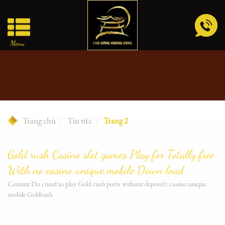
Skip
to
content
Menu
Trang chủ
/
Tin tức
/
Trang 2
Gold rush Casino slot games Play for Totally free
With no casino unique mobile Down load
Content Do i need to play Gold rush ports without deposit?: casino unique
mobile Goldrush